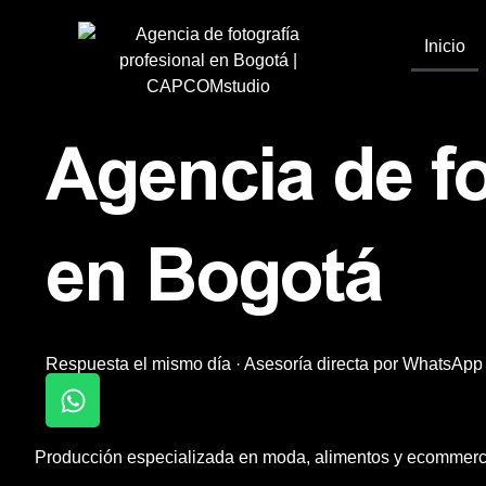
Ir
al
Inicio
contenido
Agencia de fo
en Bogotá
Respuesta el mismo día · Asesoría directa por WhatsApp
W
h
a
Producción especializada en moda, alimentos y ecommerce 
t