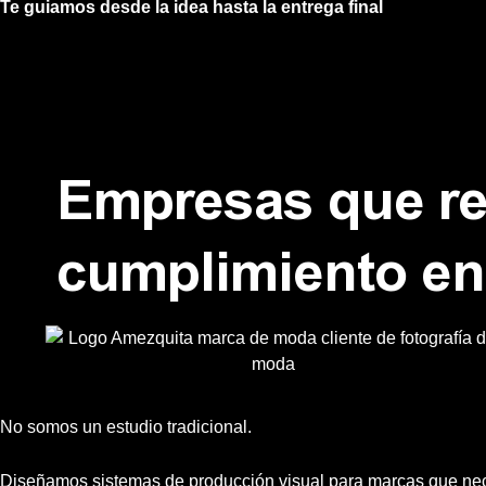
t
Te guiamos desde la idea hasta la entrega final
s
a
p
p
Empresas que re
cumplimiento en
No somos un estudio tradicional.
Diseñamos sistemas de producción visual para marcas que neces